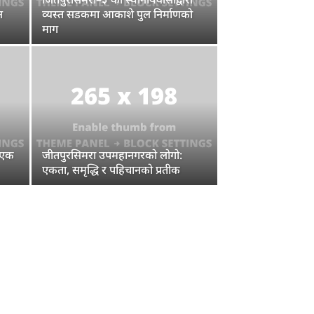
न
व्यस्त सडकमा आकाशे पुल निर्माणको
माग
त एक
जीतपुरसिमरा उपमहानगरको लोगो:
एकता, समृद्धि र पहिचानको प्रतीक