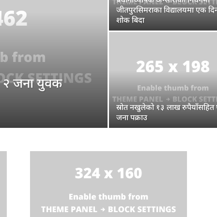
जीतपुरसिमराका विद्यालयमा एक दि
शोक बिदा
 २ जना युवक
स्रोत नखुलेको १३ लाख रुपैयाँसहि
जना पक्राउ