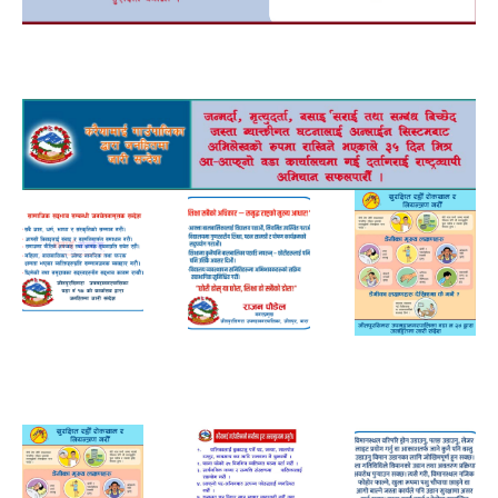
a
wada 14
nagar
adv