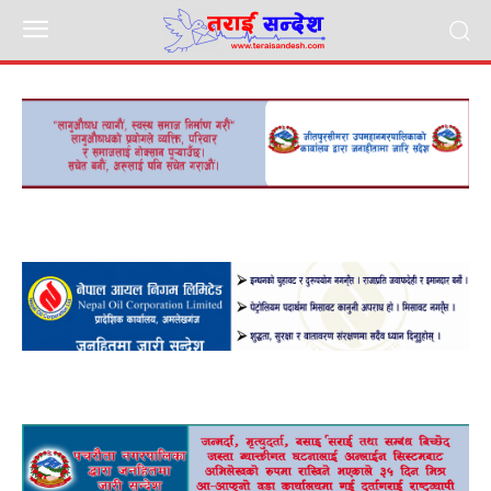
nagar
adv
ad