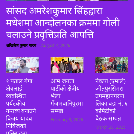
सांसद अमरेशकुमार सिंहद्वारा
मधेशमा आन्दोलनका क्रममा गोली
चलाउने प्रवृत्तिप्रति आपत्ति
अखिलेश कुमार यादव
-
August 4, 2026
१ पताल गंगा
आम जनता
नेकपा (एमाले)
क्षेत्रलाई
पार्टीको क्षेत्रीय
जीतपुरसिमरा
व्यवस्थित
भेला
उपमहानगरपा
पर्यटकीय
गँजभवानिपुरमा
लिका वडा नं. ६
गन्तव्य बनाउने
सम्पन्न
कमिटीको
विजय यादव
बैठक सम्पन्न
February 3, 2026
निर्विजको
March 28, 2025
प्रतिबद्धता