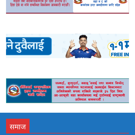
a
a
समाज