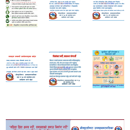
Adv
wada 15
wada 4
wad 14
adv
adv
wada 8