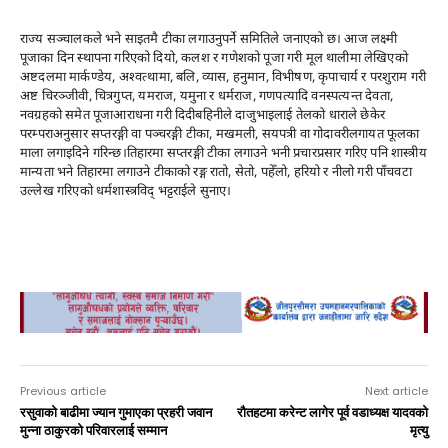
राज्य सञ्चालकले भने साइतमै टीका लगाउनुपर्ने समितिले जनाएको छ। आज लक्ष्मी
पूजाका दिन स्थापना गरिएको दियो, कलश र गणेशको पूजा गरी मूल थालीमा लेखिएको
अष्टदलमा मार्कण्डेय, अश्वत्थामा, बलि, व्यास, हनुमान, विभीषण, कृपाचार्य र परशुराम गरी
अष्ट चिरञ्जीवी, चित्रगुप्त, यमराज, यमुना र धर्मराज, गणपत्यादि वनस्पत्यन्त देवता,
नवग्रहको समेत पूजाआराधना गरी दिदीबहिनीले दाजुभाइलाई तेलको धाराले छेकेर
परम्पराअनुसार सप्तरङ्गी वा पञ्चरङ्गी टीका, मखमली, सयपत्री वा गोदावरीलगायत फूलका
माला लगाइदिने गरिन्छ।तिहारमा सप्तरङ्गी टीका लगाउने भनी प्रचारप्रसार गरिए पनि शास्त्रीय
मान्यता भने तिहारमा लगाउने टीकाको रङ्ग रातो, सेतो, पहेँलो, हरियो र नीलो गरी पाँचवटा
उल्लेख गरिएको धर्मशास्त्रविद् भट्टराईले सुनाए।
nagar
Previous article
Next article
रसुवाको बाढीमा ज्यान गुमाएका प्रहरी जवान
रौतहटमा करेन्ट लागेर पूर्व वडाध्यक्ष यादवको
मुन्ना ठाकुरको परिवारलाई सम्मान
मृत्यु