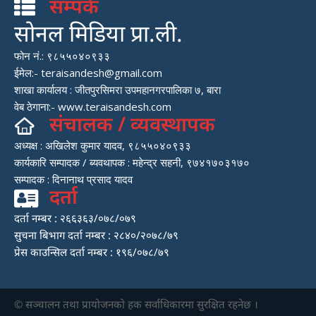
सम्पर्क
सोनल मिडिया प्रा.ली.
फोन नं.: ९८५५०४०९३३
ईमेल:- teraisandesh@gmail.com
शाखा कार्यालय : जीतपुरसिमरा उपमहानगरपालिका ७, बारा
वेब ठेगाना:- www.teraisandesh.com
संचालक / व्यवस्थापक
अध्यक्ष : अखिलेश कुमार यादव, ९८५५०४०९३३
कार्यकारि सम्पादक / ब्यवथापक : महेन्द्र सहनी, ९७४१७०३१७०
सम्पादक : दिनानाथ प्रसाद यादव
दर्ता
दर्ता नम्बर : २६६३६३/०७८/०७९
सुचना बिभाग दर्ता नम्बर : २८४०/२०७८/७९
प्रेस काउन्सिल दर्ता नम्बर : १९६/०७८/७९
© सञ्चालन तथा प्रायाेजनकाे हक सर्वाधिकारमा सुरक्षित रहनेछ ।