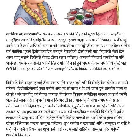
कार्तिक ०६ काठमाडौं –
यमपञ्चकसमेत भनिने तिहारको मुख्य दिन आज भाइटीका
मनाइँदैछ। आज दिदीबहिनीले आफ्ना दाजुभाइलाई श्रद्धा, आस्था र निष्ठाका साथ दीर्घायु,
आरोग्य र ऐश्वर्य प्राप्तिको कामना गर्दै पञ्चरङ्गी वा सप्तरङ्गी टीका लगाएर मनाइँदैछ। प्रत्येक
वर्ष कार्तिक शुक्ल द्वितीयाका दिन मनाइने नेपालीको दोस्रो ठूलो चाड तिहारको छैटौँ दिन
आज दाजुभाइले दिदीबहिनीबाट टीका ग्रहण गर्दैछन्। आजको दिनलाई यमद्वितीया पनि
भनिन्छ। यमपञ्चकसमेत भनिने तिहार पाँच दिनको हुने भए पनि यस वर्ष तिथि वृद्धि भई
छैटौँ दिनमा भाइटीका परेको नेपाल पञ्चाङ्ग निर्णायक विकास समितिले जनाएको छ।
दिदीबहिनीले दाजुभाइलाई टीका लगाएपछि दाजुभाइले पनि दिदीबहिनीलाई टीका लगाउने
गरिन्छ। दिदीबहिनीलाई पूजा गर्नाले अखण्ड सौभाग्य र ऐश्वर्य प्राप्त हुने शास्त्रीय मान्यता
रहेको धर्मशास्त्रविद् एवं नेपाल पञ्चाङ्ग निर्णायक विकास समितिका सदस्य प्रा डा देवमणि
भट्टराईले जानकारी दिनुभयो।आज दिनभर टीका लगाउन कुनै बाधा नभए पनि साइत
खोज्नेका लागि बिहान ११ः३९ बजेको अभिजित् मुहूर्तको समय उत्तम रहेको समितिका
अध्यक्ष प्रा. शम्भुप्रसाद ढकालले बताए। यस वर्ष भाइटीका लगाइदिने दिदीबहिनी पूर्व र
लगाइमाग्ने दाजुभाइ पश्चिम फर्कनुपर्ने समितिले जनाएको छ। यसो गरेमा तुला राशिमा
रहेका पश्चिमका चन्द्रमा सम्मुख पर्नेछन्। शुभ कर्ममा चन्द्रमालाई अघि (सम्मुख) वा दाहिने
पार्नुपर्ने शास्त्रीय नियम छ। शुभ कर्म गर्दा चन्द्रमालाई दाहिने वा सम्मुख पारेर गर्नुपर्ने
शास्त्रीय नियम छ।