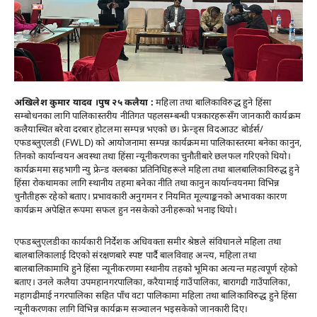
अखिलेश कुमार यादव ।पुष २५ कलैया :
महिला तथा बालिकाविरुद्ध हुने हिंसा
सम्बोधनका लागि पालिकास्तरीय नीतिगत पहलसम्बन्धी पत्रकारहरूसँग जानकारी कार्यक्रम
कलैयास्थित बरेवा दरबार होटलमा सम्पन्न भएको छ। फ्रेन्ड्स विदआउट बोर्डर्स/
एफडब्लुएलडी (FWLD) को आयोजनामा सम्पन्न कार्यक्रममा पालिकास्तरमा बनेका कानुन,
तिनको कार्यान्वयन अवस्था तथा हिंसा न्यूनीकरणका चुनौतीबारे छलफल गरिएको थियो।
कार्यक्रममा सहभागी न्यु फ्रेन्ड क्लबका प्रतिनिधिहरूले महिला तथा बालबालिकाविरुद्ध हुने
हिंसा रोकथामका लागि स्थानीय तहमा बनेका नीति तथा कानुन कार्यान्वयनमा विभिन्न
चुनौतीहरू रहेको बताए। प्रभावकारी अनुगमन र नियमित मूल्याङ्कनको अभावका कारण
कार्यक्रम अपेक्षित रूपमा सफल हुन नसकेको उनीहरूको भनाइ थियो।
एफडब्लुएलडीका कार्यकारी निर्देशक अधिवक्ता समीर श्रेष्ठले संविधानले महिला तथा
बालबालिकालाई दिएको संरक्षणबारे स्पष्ट पार्दै बालविवाह अन्त्य, महिला तथा
बालबालिकामाथि हुने हिंसा न्यूनीकरणमा स्थानीय तहको भूमिका अत्यन्त महत्वपूर्ण रहेको
बताए। उनले कलैया उपमहानगरपालिका, करैयामाई गाउँपालिका, बारागढी गाउँपालिका,
महागढीमाई नगरपालिका सहित पाँच वटा पालिकामा महिला तथा बालिकाविरुद्ध हुने हिंसा
न्यूनीकरणका लागि विभिन्न कार्यक्रम सञ्चालन भइसकेको जानकारी दिए।