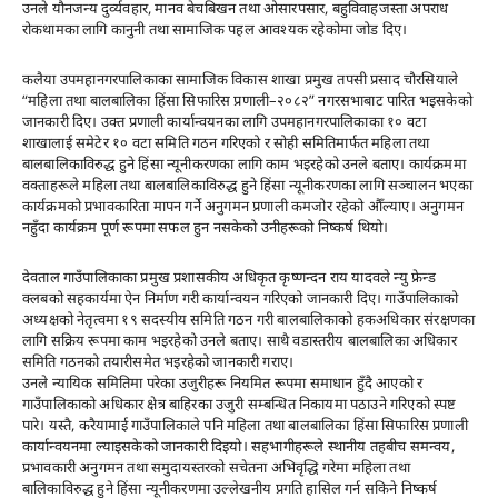
उनले यौनजन्य दुर्व्यवहार, मानव बेचबिखन तथा ओसारपसार, बहुविवाहजस्ता अपराध
रोकथामका लागि कानुनी तथा सामाजिक पहल आवश्यक रहेकोमा जोड दिए।
कलैया उपमहानगरपालिकाका सामाजिक विकास शाखा प्रमुख तपसी प्रसाद चौरसियाले
“महिला तथा बालबालिका हिंसा सिफारिस प्रणाली–२०८२” नगरसभाबाट पारित भइसकेको
जानकारी दिए। उक्त प्रणाली कार्यान्वयनका लागि उपमहानगरपालिकाका १० वटा
शाखालाई समेटेर १० वटा समिति गठन गरिएको र सोही समितिमार्फत महिला तथा
बालबालिकाविरुद्ध हुने हिंसा न्यूनीकरणका लागि काम भइरहेको उनले बताए। कार्यक्रममा
वक्ताहरूले महिला तथा बालबालिकाविरुद्ध हुने हिंसा न्यूनीकरणका लागि सञ्चालन भएका
कार्यक्रमको प्रभावकारिता मापन गर्ने अनुगमन प्रणाली कमजोर रहेको औँल्याए। अनुगमन
नहुँदा कार्यक्रम पूर्ण रूपमा सफल हुन नसकेको उनीहरूको निष्कर्ष थियो।
देवताल गाउँपालिकाका प्रमुख प्रशासकीय अधिकृत कृष्णन्दन राय यादवले न्यु फ्रेन्ड
क्लबको सहकार्यमा ऐन निर्माण गरी कार्यान्वयन गरिएको जानकारी दिए। गाउँपालिकाको
अध्यक्षको नेतृत्वमा १९ सदस्यीय समिति गठन गरी बालबालिकाको हकअधिकार संरक्षणका
लागि सक्रिय रूपमा काम भइरहेको उनले बताए। साथै वडास्तरीय बालबालिका अधिकार
समिति गठनको तयारीसमेत भइरहेको जानकारी गराए।
उनले न्यायिक समितिमा परेका उजुरीहरू नियमित रूपमा समाधान हुँदै आएको र
गाउँपालिकाको अधिकार क्षेत्र बाहिरका उजुरी सम्बन्धित निकायमा पठाउने गरिएको स्पष्ट
पारे। यस्तै, करैयामाई गाउँपालिकाले पनि महिला तथा बालबालिका हिंसा सिफारिस प्रणाली
कार्यान्वयनमा ल्याइसकेको जानकारी दिइयो। सहभागीहरूले स्थानीय तहबीच समन्वय,
प्रभावकारी अनुगमन तथा समुदायस्तरको सचेतना अभिवृद्धि गरेमा महिला तथा
बालिकाविरुद्ध हुने हिंसा न्यूनीकरणमा उल्लेखनीय प्रगति हासिल गर्न सकिने निष्कर्ष