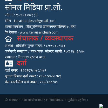
सोनल मिडिया प्रा.ली.
फोन नं.: ९८५५०४०९३३
ईमेल:- teraisandesh@gmail.com
शाखा कार्यालय : जीतपुरसिमरा उपमहानगरपालिका ७, बारा
वेब ठेगाना:- www.teraisandesh.com
संचालक / व्यवस्थापक
अध्यक्ष : अखिलेश कुमार यादव, ९८५५०४०९३३
कार्यकारि सम्पादक / ब्यवथापक : महेन्द्र सहनी, ९७४१७०३१७०
सम्पादक : दिनानाथ प्रसाद यादव
दर्ता
दर्ता नम्बर : २६६३६३/०७८/०७९
सुचना बिभाग दर्ता नम्बर : २८४०/२०७८/७९
प्रेस काउन्सिल दर्ता नम्बर : १९६/०७८/७९
© सञ्चालन तथा प्रायाेजनकाे हक सर्वाधिकारमा सुरक्षित रहनेछ ।